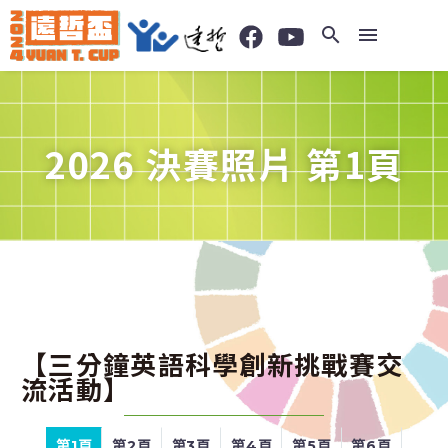
2026 決賽照片 第1頁
【三分鐘英語科學創新挑戰賽交
流活動】
第1頁
第2頁
第3頁
第4頁
第5頁
第6頁