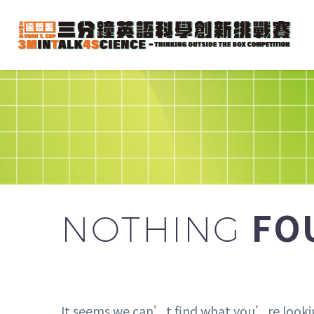
FO
NOTHING
It seems we can’t find what you’re lookin