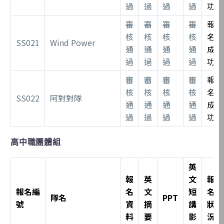
過
過
過
過
功
審
審
審
審
報
核
核
核
核
名
SS021
Wind Power
通
通
通
通
成
過
過
過
過
功
審
審
審
審
報
核
核
核
核
名
SS022
阿對對隊
通
通
通
通
成
過
過
過
過
功
高中職團體組
英
報
英
文
報
報名編
名
文
短
名
隊名
PPT
號
資
摘
講
狀
料
要
影
況