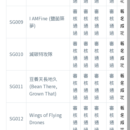
過
過
過
過
功
審
審
審
審
報
I AMFine (鹽菌築
核
核
核
核
名
SG009
夢)
通
通
通
通
成
過
過
過
過
功
審
審
審
審
報
核
核
核
核
名
SG010
減碳特攻隊
通
通
通
通
成
過
過
過
過
功
審
審
審
審
報
豆養天長地久
核
核
核
核
名
SG011
(Bean There,
通
通
通
通
成
Grown That)
過
過
過
過
功
審
審
審
審
報
Wings of Flying
核
核
核
核
名
SG012
Drones
通
通
通
通
成
過
過
過
過
功