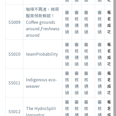
咖啡不再渣，綠原
審
審
審
審
報
酸常保新鮮感！
核
核
核
核
名
SS009
Coffee grounds
通
通
通
通
成
around,Freshness
過
過
過
過
功
around
審
審
審
審
報
核
核
核
核
名
SS010
teamProbability
通
通
通
通
成
過
過
過
過
功
審
審
審
審
報
Indigenous eco-
核
核
核
核
名
SS011
weaver
通
通
通
通
成
過
過
過
過
功
審
審
審
審
報
The HydroSplit
核
核
核
核
名
SS012
Innovator
通
通
通
通
成