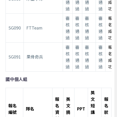
通
通
通
通
成
過
過
過
過
功
審
審
審
審
報
核
核
核
核
名
SG090
FTTeam
通
通
通
通
成
過
過
過
過
功
審
審
審
審
報
核
核
核
核
名
SG091
果骨奇兵
通
通
通
通
成
過
過
過
過
功
國中個人組
英
報
英
文
報
報名
名
文
短
名
隊名
PPT
編號
資
摘
講
狀