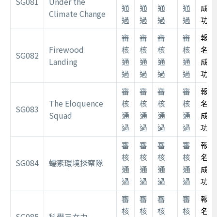
SG081
Under the
通
通
通
通
成
Climate Change
過
過
過
過
功
審
審
審
審
報
Firewood
核
核
核
核
名
SG082
Landing
通
通
通
通
成
過
過
過
過
功
審
審
審
審
報
The Eloquence
核
核
核
核
名
SG083
Squad
通
通
通
通
成
過
過
過
過
功
審
審
審
審
報
核
核
核
核
名
SG084
蠕素環境探察隊
通
通
通
通
成
過
過
過
過
功
審
審
審
審
報
核
核
核
核
名
SG085
科學三女力