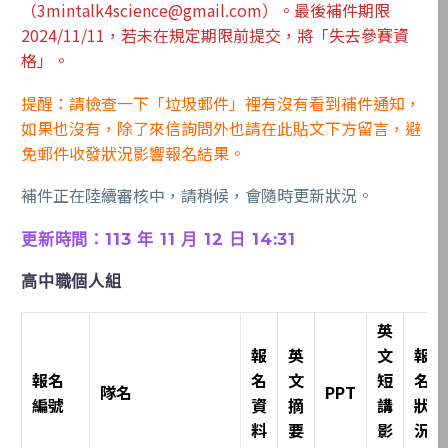
（3mintalk4science@gmail.com）。最後補件期限
2024/11/11，若未在規定期限前提交，將「失去參賽資
格」。
提醒：請檢查一下「垃圾郵件」裡有沒有看到補件通知，
如果也沒有，除了來信詢問外也請在此貼文下方留言，避
免郵件收發狀況影響報名結果。
補件正在陸續審核中，請稍候，會隨時更新狀況。
更新時間：113 年 11 月 12 日 14:31
高中職個人組
英
報
英
文
報
報名
名
文
短
名
隊名
PPT
編號
資
摘
講
狀
料
要
影
況