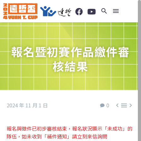
報名暨初賽作品繳件審
核結果
2024 年 11 月 1 日
0



報名與徵件已初步審核結束，報名狀況顯示「未成功」的
隊伍，如未收到「補件通知」請立刻來信詢問