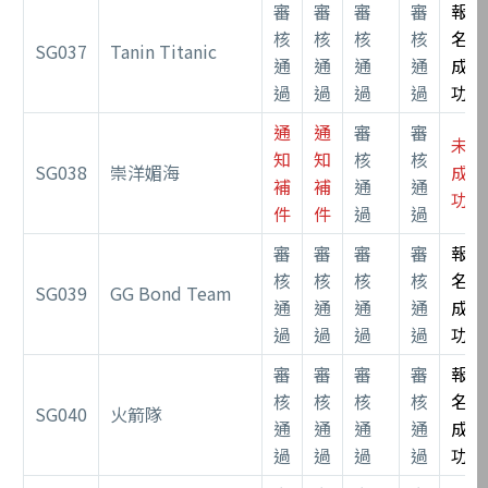
審
審
審
審
報
核
核
核
核
名
SG037
Tanin Titanic
通
通
通
通
成
過
過
過
過
功
通
通
審
審
未
知
知
核
核
SG038
崇洋媚海
成
補
補
通
通
功
件
件
過
過
審
審
審
審
報
核
核
核
核
名
SG039
GG Bond Team
通
通
通
通
成
過
過
過
過
功
審
審
審
審
報
核
核
核
核
名
SG040
火箭隊
通
通
通
通
成
過
過
過
過
功