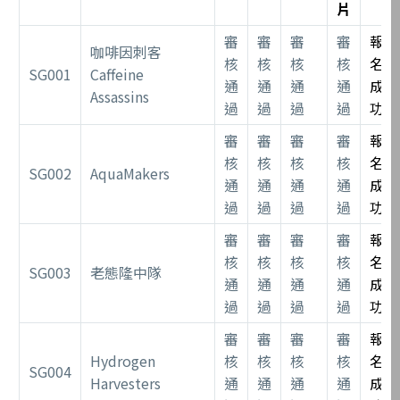
片
審
審
審
審
報
咖啡因刺客
核
核
核
核
名
SG001
Caffeine
通
通
通
通
成
Assassins
過
過
過
過
功
審
審
審
審
報
核
核
核
核
名
SG002
AquaMakers
通
通
通
通
成
過
過
過
過
功
審
審
審
審
報
核
核
核
核
名
SG003
老態隆中隊
通
通
通
通
成
過
過
過
過
功
審
審
審
審
報
Hydrogen
核
核
核
核
名
SG004
Harvesters
通
通
通
通
成