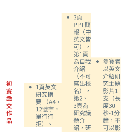
3頁
PPT簡
報（中
英文皆
可），
第1頁
為自我
參賽者
介紹
以英文
（不可
介紹研
寫出校
究主題
初
1頁英文
名），
影片1
賽
研究摘
第2、
支（長
繳
要 （A4，
3頁為
度30
交
12號字，
研究議
秒-1分
作
單行行
題介
鐘，不
品
拒）。
紹，研
可以影