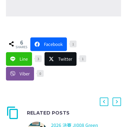
6
Facebook
1
SHARES
Line
Twitter
3
1
Viber
0
RELATED POSTS
2026 決賽 JI008 Green