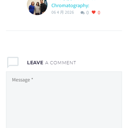
Chromatography:
0
0
Temperature & Solvent
06 4 月 2026
Effects
LEAVE
A COMMENT