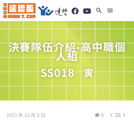
決賽隊伍介紹-高中職個
人組
SS018
寅
2023 年 12 月 5 日
0


